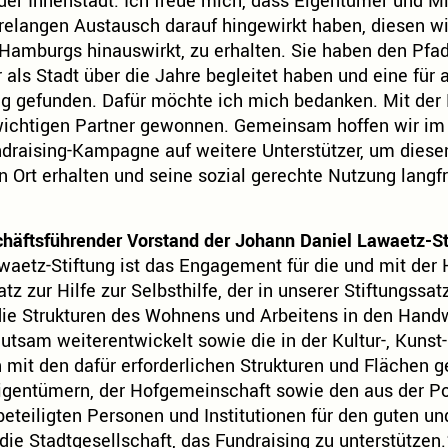
er Innenstadt. Ich freue mich, dass Eigentümer und Mi
hrelangen Austausch darauf hingewirkt haben, diesen wi
Hamburgs hinauswirkt, zu erhalten. Sie haben den Pfad
 als Stadt über die Jahre begleitet haben und eine für a
ng gefunden. Dafür möchte ich mich bedanken. Mit der 
wichtigen Partner gewonnen. Gemeinsam hoffen wir i
ndraising-Kampagne auf weitere Unterstützer, um diese
n Ort erhalten und seine sozial gerechte Nutzung langfri
chäftsführender Vorstand der Johann Daniel Lawaetz-St
waetz-Stiftung ist das Engagement für die und mit der
tz zur Hilfe zur Selbsthilfe, der in unserer Stiftungssat
ie Strukturen des Wohnens und Arbeitens in den Hand
utsam weiterentwickelt sowie die in der Kultur-, Kunst-
mit den dafür erforderlichen Strukturen und Flächen g
igentümern, der Hofgemeinschaft sowie den aus der Pol
 beteiligten Personen und Institutionen für den guten un
 die Stadtgesellschaft, das Fundraising zu unterstützen.