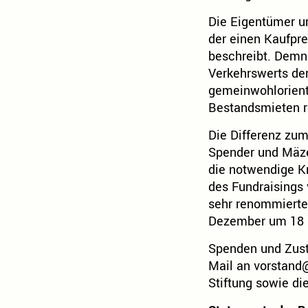
Die Eigentümer un
der einen Kaufpre
beschreibt. Demna
Verkehrswerts der
gemeinwohlorienti
Bestandsmieten r
Die Differenz zum
Spender und Mäz
die notwendige Kr
des Fundraisings 
sehr renommierte
Dezember um 18 
Spenden und Zusti
Mail an
vorstand
Stiftung sowie di