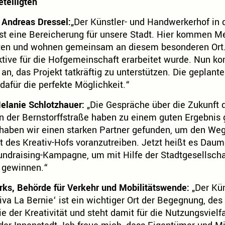
teiligten
 Andreas Dressel:
„Der Künstler- und Handwerkerhof in 
 ist eine Bereicherung für unsere Stadt. Hier kommen 
en und wohnen gemeinsam an diesem besonderen Ort. 
tive für die Hofgemeinschaft erarbeitet wurde. Nun ko
an, das Projekt tatkräftig zu unterstützen. Die geplante
afür die perfekte Möglichkeit.“
Melanie Schlotzhauer:
„Die Gespräche über die Zukunft 
 der Bernstorffstraße haben zu einem guten Ergebnis g
 haben wir einen starken Partner gefunden, um den We
t des Kreativ-Hofs voranzutreiben. Jetzt heißt es Daum
ndraising-Kampagne, um mit Hilfe der Stadtgesellschaf
zu gewinnen.“
rks, Behörde für Verkehr und Mobilitätswende:
„Der Kün
va La Bernie‘ ist ein wichtiger Ort der Begegnung, de
 der Kreativität und steht damit für die Nutzungsvielf