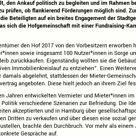
llt, den Ankauf politisch zu begleiten und im Rahmen 
zu prüfen, ob flankierend Förderungen möglich sind. Zur
 die Beteiligten auf ein breites Engagement der Stadtge
das sich die Hofgemeinschaft mit einer Fundraising-K
ntümer den Hof 2017 von den Vorbesitzern erworben ha
er*innen sowie insgesamt 100 Nutzer*innen in Sorge u
bleib zurückkaufen. Eigenständig wollten sie die Gebäu
iven Immobilienkreislauf zu entziehen“. Einen Weiterve
 damals abgelehnt, stattdessen der Mieter-Gemeinscha
vertrag angeboten. Diese hielt jedoch an ihrem Ziel fes
en Jahren entwickelten Vermieter und Mieter*innen im 
 Politik verschiedene Szenarien zur Befriedung. Die Id
eiten akzeptierten und in Hamburg über gesellschaftsp
n Dritten zu verkaufen und über diesen eine sozial g
rzustellen, brachte den Durchbruch. Vor mehr als eine
konkrete Gespräche auf.