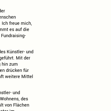
der
Menschen
Ich freue mich,
mmt es auf die
 Fundraising-
des Künstler- und
eführt. Mit der
g hin zum
en drücken für
t weitere Mittel
stler- und
s Wohnens, des
alt von Flächen