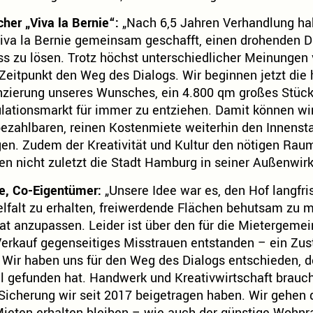
cher „Viva la Bernie“:
„Nach 6,5 Jahren Verhandlung ha
iva la Bernie gemeinsam geschafft, einen drohenden Da
 zu lösen. Trotz höchst unterschiedlicher Meinungen v
Zeitpunkt den Weg des Dialogs. Wir beginnen jetzt die
nzierung unseres Wunsches, ein 4.800 qm großes Stü
ationsmarkt für immer zu entziehen. Damit können wir
ezahlbaren, reinen Kostenmiete weiterhin den Innenst
en. Zudem der Kreativität und Kultur den nötigen Rau
n nicht zuletzt die Stadt Hamburg in seiner Außenwirk
e, Co-Eigentümer:
„Unsere Idee war es, den Hof langfri
lfalt zu erhalten, freiwerdende Flächen behutsam zu 
t anzupassen. Leider ist über den für die Mietergemei
erkauf gegenseitiges Misstrauen entstanden – ein Zus
Wir haben uns für den Weg des Dialogs entschieden, d
 gefunden hat. Handwerk und Kreativwirtschaft brauc
Sicherung wir seit 2017 beigetragen haben. Wir gehen 