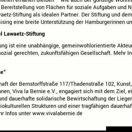
Mieten erhalten bleiben – wie auch der günstige Wohn
e Bereitstellung von Flächen für soziale Aufgaben und N
aetz-Stiftung als idealen Partner. Der Stiftung und d
aising eine breite Unterstützung der Hamburgerinnen 
el Lawaetz-Stiftung
ung ist eine unabhängige, gemeinwohlorientierte Akteur
sozial gerechten, zukunftsfähigen Gesellschaft. Mehr I
nie“
aft der Bernstorffstraße 117/Thadenstraße 102, Kunst
n, Viva la Bernie e.V., engagiert sich mit dem Ziel, e
und dauerhafte solidarische Bewirtschaftung der Liege
iokulturellen Strukturen und einer tragfähigen dauerha
hr Infos unter
www.vivalabernie.de