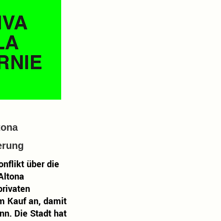
tona
ierung
nflikt über die
Altona
privaten
m Kauf an, damit
nn. Die Stadt hat