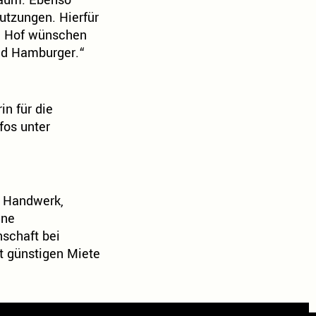
raum. Ebenso
utzungen. Hierfür
em Hof wünschen
und Hamburger.“
in für die
nfos unter
, Handwerk,
ine
nschaft bei
ft günstigen Miete