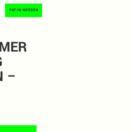
PAT:IN WERDEN
ÜMER
G
N –