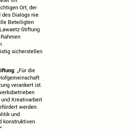
eter im
chtigen Ort, der
 des Dialogs nie
lle Beteiligten
Lawaetz-Stiftung
m Rahmen
n
stig sicherstellen
iftung
: „Für die
 Hofgemeinschaft
zung verankert ist.
werksbetrieben
 und Kreativarbeit
efördert werden.
itik und
d konstruktiven
“