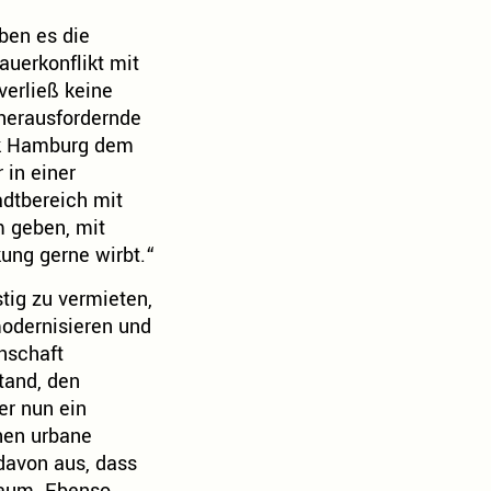
ben es die
uerkonflikt mit
erließ keine
 herausfordernde
ck Hamburg dem
 in einer
adtbereich mit
m geben, mit
ung gerne wirbt.“
stig zu vermieten,
modernisieren und
nschaft
tand, den
er nun ein
hen urbane
davon aus, dass