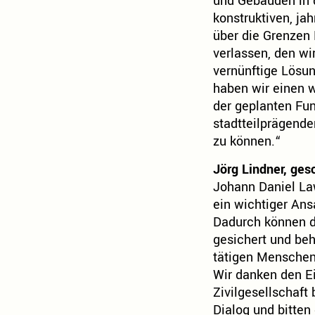
und Gebäuden in d
konstruktiven, ja
über die Grenzen 
verlassen, den wir
vernünftige Lösu
haben wir einen 
der geplanten Fu
stadtteilprägende
zu können.“
Jörg Lindner, ges
Johann Daniel La
ein wichtiger Ansa
Dadurch können d
gesichert und beh
tätigen Menschen 
Wir danken den E
Zivilgesellschaft
Dialog und bitten