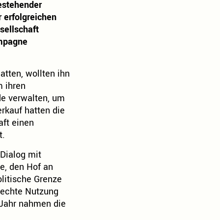
bestehender
 erfolgreichen
sellschaft
ampagne
tten, wollten ihn
m ihren
de verwalten, um
rkauf hatten die
ft einen
t.
Dialog mit
ee, den Hof an
olitische Grenze
erechte Nutzung
m Jahr nahmen die