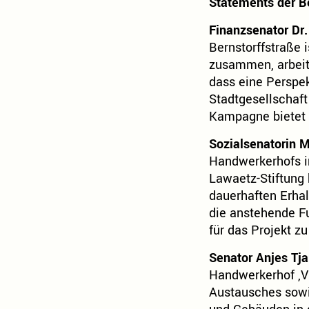
Statements der Be
Finanzsenator Dr.
Bernstorffstraße
zusammen, arbeit
dass eine Perspek
Stadtgesellschaft 
Kampagne bietet d
Sozialsenatorin 
Handwerkerhofs in
Lawaetz-Stiftung
dauerhaften Erhal
die anstehende Fu
für das Projekt 
Senator Anjes Tja
Handwerkerhof ,Vi
Austausches sowie