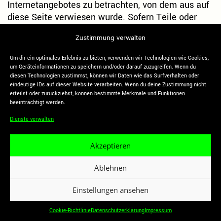
Internetangebotes zu betrachten, von dem aus auf
diese Seite verwiesen wurde. Sofern Teile oder
einzelne Formulierungen dieses Textes der
Zustimmung verwalten
geltenden Rechtslage nicht, nicht mehr oder nicht
vollständig entsprechen sollten, bleiben die
Um dir ein optimales Erlebnis zu bieten, verwenden wir Technologien wie Cookies,
übrigen Teile des Dokumentes in ihrem Inhalt und
um Geräteinformationen zu speichern und/oder darauf zuzugreifen. Wenn du
diesen Technologien zustimmst, können wir Daten wie das Surfverhalten oder
ihrer Gültigkeit davon unberührt.
eindeutige IDs auf dieser Website verarbeiten. Wenn du deine Zustimmung nicht
erteilst oder zurückziehst, können bestimmte Merkmale und Funktionen
beeinträchtigt werden.
Dienste verwalten
Folge uns
Akzeptieren
VIVA LA BERNIE e. V.
Facebook
Bernstorffstraße 117 /
Instagram
Thadenstraße 102
YouTube
Ablehnen
22767 Hamburg
Twitter
Impressum
|
Datenschutzerklärung
Einstellungen ansehen
Cookie-Richtlinie
Datenschutzerklärung
Impressum