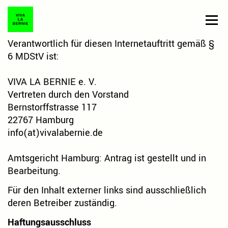
Zum
Inhalt
Menü
springen
Verantwortlich für diesen Internetauftritt gemäß §
AKTUELLES
ÜBER UNS
PRESSE
6 MDStV ist:
SOLIDARISCHE KREDITE
VIVA LA BERNIE e. V.
Vertreten durch den Vorstand
PAT:IN WERDEN
Bernstorffstrasse 117
22767 Hamburg
info(at)vivalabernie.de
Amtsgericht Hamburg: Antrag ist gestellt und in
Bearbeitung.
Für den Inhalt externer links sind ausschließlich
deren Betreiber zuständig.
Haftungsausschluss