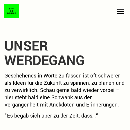
Zum
Inhalt
Menü
springen
AKTUELLES
ÜBER UNS
PRESSE
UNSER
SOLIDARISCHE KREDITE
WERDEGANG
PAT:IN WERDEN
Geschehenes in Worte zu fassen ist oft schwerer
als Ideen für die Zukunft zu spinnen, zu planen und
zu verwirklich. Schau gerne bald wieder vorbei –
hier steht bald eine Schwank aus der
Vergangenheit mit Anekdoten und Erinnerungen.
“Es begab sich aber zu der Zeit, dass…”