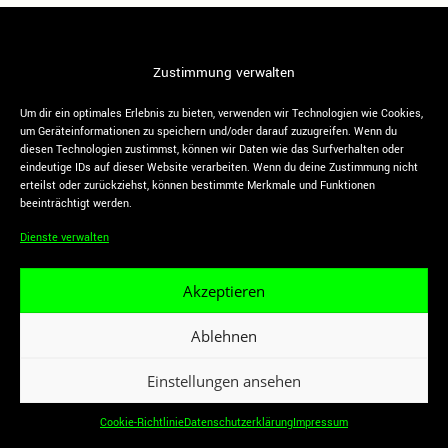
Zustimmung verwalten
Folge uns
VIVA LA BERNIE e. V.
Facebook
Bernstorffstraße 117 /
Instagram
Um dir ein optimales Erlebnis zu bieten, verwenden wir Technologien wie Cookies,
Thadenstraße 102
YouTube
um Geräteinformationen zu speichern und/oder darauf zuzugreifen. Wenn du
22767 Hamburg
Twitter
diesen Technologien zustimmst, können wir Daten wie das Surfverhalten oder
eindeutige IDs auf dieser Website verarbeiten. Wenn du deine Zustimmung nicht
Impressum
|
Datenschutzerklärung
erteilst oder zurückziehst, können bestimmte Merkmale und Funktionen
beeinträchtigt werden.
Dienste verwalten
Akzeptieren
Ablehnen
Einstellungen ansehen
Cookie-Richtlinie
Datenschutzerklärung
Impressum