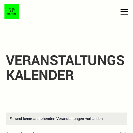
Zum
Inhalt
Menü
springen
AKTUELLES
ÜBER UNS
PRESSE
SOLIDARISCHE KREDITE
VERANSTALTUNGS
PAT:IN WERDEN
KALENDER
Es sind keine anstehenden Veranstaltungen vorhanden.