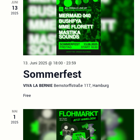
a
JUNI
o
13
v
2025
i
n
g
a
t
i
o
n
13. Juni 2025 @ 18:00
-
23:59
Sommerfest
VIVA LA BERNIE
Bernstorffstraße 117, Hamburg
Free
MAI
1
2025