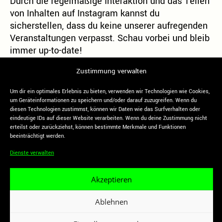
Durch die regelmäßige Interaktion und das Teilen
von Inhalten auf Instagram kannst du
sicherstellen, dass du keine unserer aufregenden
Veranstaltungen verpasst. Schau vorbei und bleib
immer up-to-date!
Vielen Dank für dein Interesse und deine
Zustimmung verwalten
Unterstützung. Wir freuen uns darauf, dich bald
bei einem unserer Events begrüßen zu dürfen.
Um dir ein optimales Erlebnis zu bieten, verwenden wir Technologien wie Cookies,
um Geräteinformationen zu speichern und/oder darauf zuzugreifen. Wenn du
diesen Technologien zustimmst, können wir Daten wie das Surfverhalten oder
eindeutige IDs auf dieser Website verarbeiten. Wenn du deine Zustimmung nicht
erteilst oder zurückziehst, können bestimmte Merkmale und Funktionen
beeinträchtigt werden.
Dienste verwalten
Folge uns
VIVA LA BERNIE e. V.
Facebook
Akzeptieren
Bernstorffstraße 117 /
Instagram
Thadenstraße 102
YouTube
22767 Hamburg
Ablehnen
Twitter
Impressum
|
Datenschutzerklärung